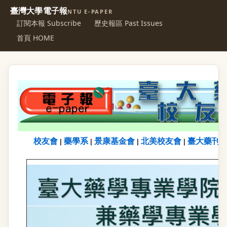
臺灣大學電子報
NTU E-PAPER
訂閱本報 Subscribe
歷史報區 Past Issues
首頁 HOME
校友會
藥學系
景康基金會
北美校友會
臺大藥刊
|
|
|
|