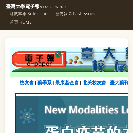
臺灣大學電子報
NTU E-PAPER
訂閱本報 Subscribe
歷史報區 Past Issues
首頁 HOME
校友會
藥學系
景康基金會
北美校友會
臺大藥刊
|
|
|
|