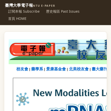
臺灣大學電子報
NTU E-PAPER
訂閱本報 Subscribe
歷史報區 Past Issues
首頁 HOME
校友會
藥學系
景康基金會
北美校友會
臺大藥刊
|
|
|
|