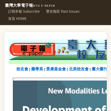
臺灣大學電子報
NTU E-PAPER
訂閱本報 Subscribe
歷史報區 Past Issues
首頁 HOME
校友會
藥學系
景康基金會
北美校友會
臺大藥刊
|
|
|
|