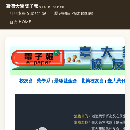
臺灣大學電子報
NTU E-PAPER
訂閱本報 Subscribe
歷史報區 Past Issues
首頁 HOME
校友會
藥學系
景康基金會
北美校友會
臺大藥刊
|
|
|
|