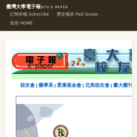
臺灣大學電子報
NTU E-PAPER
訂閱本報 Subscribe
歷史報區 Past Issues
首頁 HOME
校友會
藥學系
景康基金會
北美校友會
臺大藥刊
|
|
|
|