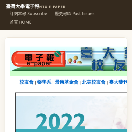
臺灣大學電子報
NTU E-PAPER
訂閱本報 Subscribe
歷史報區 Past Issues
首頁 HOME
校友會
藥學系
景康基金會
北美校友會
臺大藥刊
|
|
|
|