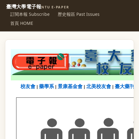
臺灣大學電子報
NTU E-PAPER
訂閱本報 Subscribe
歷史報區 Past Issues
首頁 HOME
校友會
藥學系
景康基金會
北美校友會
臺大藥刊
|
|
|
|