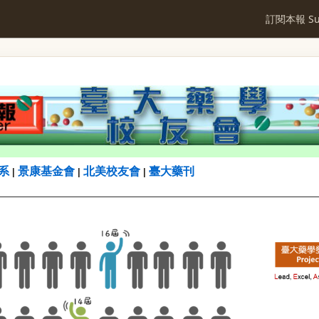
訂閱本報 Sub
系
景康基金會
北美校友會
臺大藥刊
|
|
|