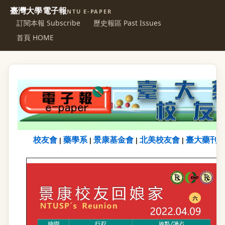
臺灣大學電子報
NTU E-PAPER
訂閱本報 Subscribe
歷史報區 Past Issues
首頁 HOME
校友會
藥學系
景康基金會
北美校友會
臺大藥刊
|
|
|
|