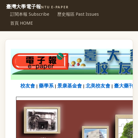
臺灣大學電子報
NTU E-PAPER
訂閱本報 Subscribe
歷史報區 Past Issues
首頁 HOME
校友會
藥學系
景康基金會
北美校友會
臺大藥刊
|
|
|
|