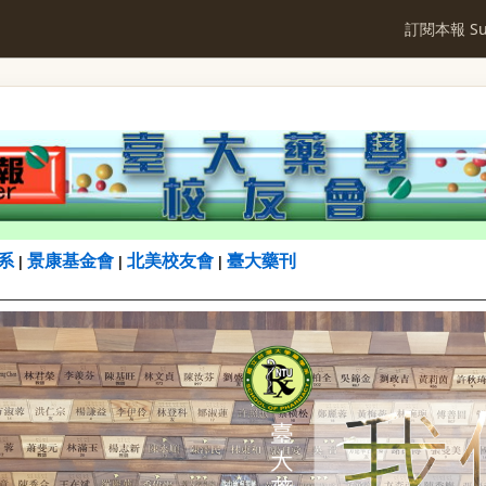
訂閱本報 Sub
系
景康基金會
北美校友會
臺大藥刊
|
|
|