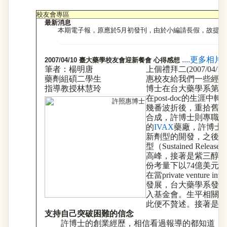
校友會專區
最新消息
本期電子報，原應於5月初發刊，由於小編請長假，故提早
....更多相
2007/04/10 臺大藥學校友會迎新餐會 心得感想
筆者：楊明唐
上個禮拜二(2007/0
藥劑組碩二學生
惠校友給我們一些經驗
指導教授林慧玲
博士在台大藥學系第
13
在
post-doc
的生涯中轉
幾番波折後，重拾舊業
合成，許博士則專職分
的
IVAX
藥廠，許博士
新劑型的開發，之後在
型（
Sustained Release
高峰，接著是紫三醇順
份考量下以
74
億美元的
在當
private venture inve
發展，台大藥學系發展
入基金會。生平相關訊
此便不贅述。接著是許
支持自己突破困難的信念
許博士的創業經歷，相信看過報導的都知道，