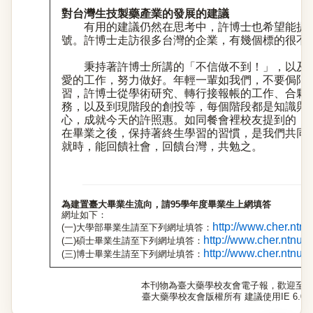
對台灣生技製藥產業的發展的建議
有用的建議仍然在思考中，許博士也希望能提
號。許博士走訪很多台灣的企業，有幾個標的很不
秉持著許博士所講的「不信做不到！」，以及
愛的工作，努力做好。年輕一輩如我們，不要侷限
習，許博士從學術研究、轉行接報帳的工作、合夥
務，以及到現階段的創投等，每個階段都是知識與
心，成就今天的許照惠。如同餐會裡校友提到的「
在畢業之後，保持著終生學習的習慣，是我們共同
就時，能回饋社會，回饋台灣，共勉之。
為建置臺大畢業生流向，請95學年度畢業生上網填答
網址如下：
http://www.cher.ntn
(一)大學部畢業生請至下列網址填答：
http://www.cher.ntnu.
(二)碩士畢業生請至下列網址填答：
http://www.cher.ntnu.
(三)博士畢業生請至下列網址填答：
本刊物為臺大藥學校友會電子報，歡迎至
臺大藥學校友會版權所有 建議使用IE 6.0以