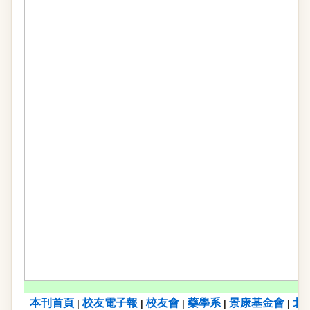
本刊首頁
校友電子報
校友會
藥學系
景康基金會
北
|
|
|
|
|