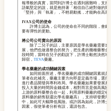
報導般的真實，當問到許博士在遇到困難時，支持
語氣堅定的說，就是抱持著「相信自己絕對做的到
「堅持」與「執著」，不輕易動搖，才能夠在高風
IVAX
公司的
使命
許博士認為，公司的使命在不同的階段，會針
要有彈性的更動。
將公司公司賣出的原因
除了二兒子的話，主要原因是學名藥廠需要進
展，他們也做過整合的努力，把生產的幾種藥整合
段時間，當時在兒子的勸說下，許博士毅然決然地
歸宿，
TEVA
藥廠。
學名藥廠的成功關鍵因素
如同前面所述，學名藥廠的成功關鍵因素就是
筆者在此補充，藥廠主要方向即是定義市場，選擇
進行產品開發與專利布局。學名藥廠如果要發展差
投入大量的時間與金錢成本，相對而言是個高風險
上游的原料藥整合在一起，利用原料藥廠的穩定收
原料藥的銷售額還比學名藥廠高），支持研發費用
中，如此可大幅降低風險。或許因為如此，許博士
因素，假使筆者分析有誤，還請包含。