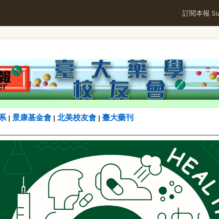
訂閱本報 Sub
系
景康基金會
北美校友會
臺大藥刊
|
|
|