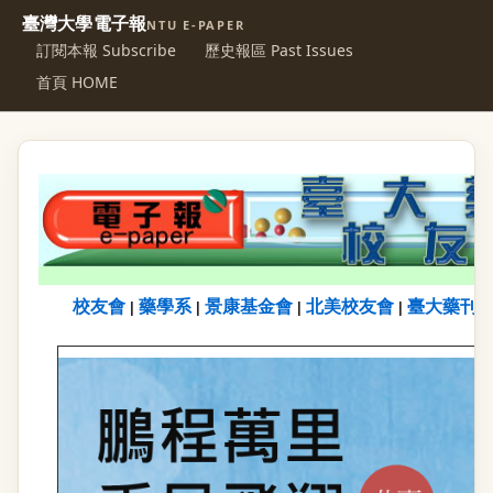
臺灣大學電子報
NTU E-PAPER
訂閱本報 Subscribe
歷史報區 Past Issues
首頁 HOME
校友會
藥學系
景康基金會
北美校友會
臺大藥刊
|
|
|
|