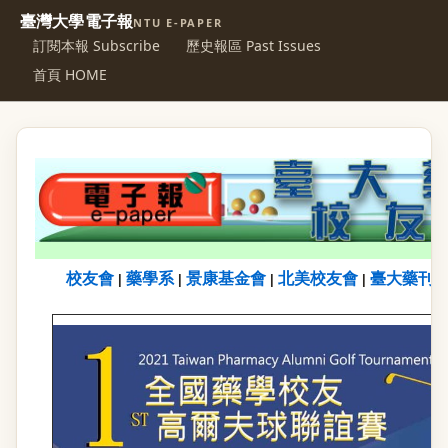
臺灣大學電子報
NTU E-PAPER
訂閱本報 Subscribe
歷史報區 Past Issues
首頁 HOME
校友會
藥學系
景康基金會
北美校友會
臺大藥刊
|
|
|
|