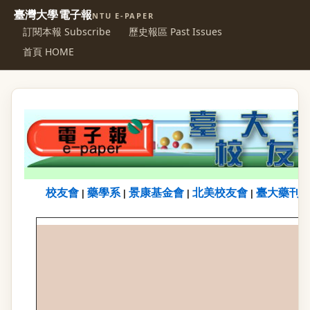
臺灣大學電子報
NTU E-PAPER
訂閱本報 Subscribe
歷史報區 Past Issues
首頁 HOME
校友會
藥學系
景康基金會
北美校友會
臺大藥刊
|
|
|
|