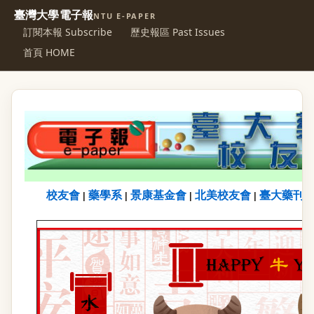
臺灣大學電子報
NTU E-PAPER
訂閱本報 Subscribe
歷史報區 Past Issues
首頁 HOME
校友會
藥學系
景康基金會
北美校友會
臺大藥刊
|
|
|
|