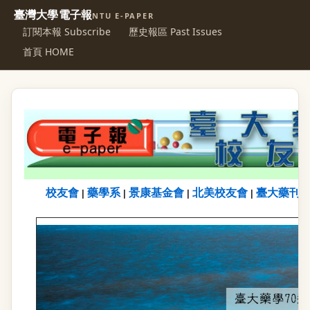
臺灣大學電子報
NTU E-PAPER
訂閱本報 Subscribe
歷史報區 Past Issues
首頁 HOME
校友會
藥學系
景康基金會
北美校友會
臺大藥刊
|
|
|
|