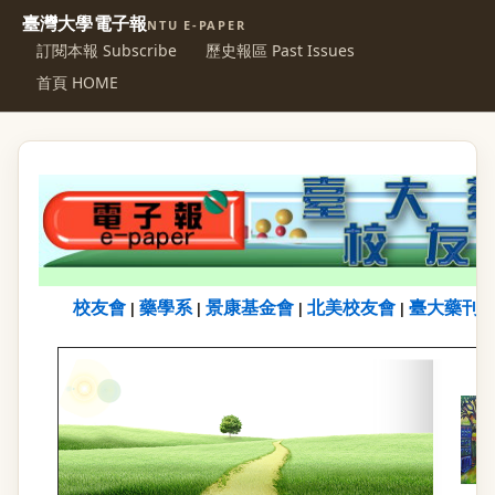
臺灣大學電子報
NTU E-PAPER
訂閱本報 Subscribe
歷史報區 Past Issues
首頁 HOME
校友會
藥學系
景康基金會
北美校友會
臺大藥刊
|
|
|
|