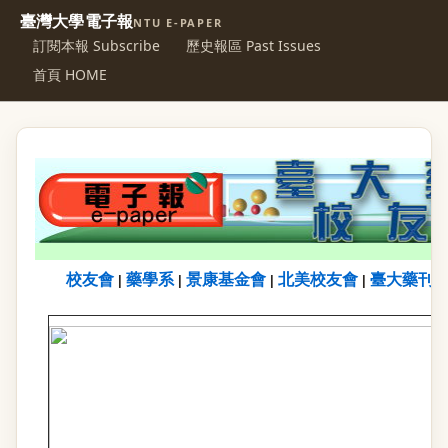
臺灣大學電子報
NTU E-PAPER
訂閱本報 Subscribe
歷史報區 Past Issues
首頁 HOME
校友會
藥學系
景康基金會
北美校友會
臺大藥刊
|
|
|
|