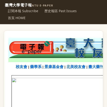
臺灣大學電子報
NTU E-PAPER
訂閱本報 Subscribe
歷史報區 Past Issues
首頁 HOME
校友會
藥學系
景康基金會
北美校友會
臺大藥刊
|
|
|
|