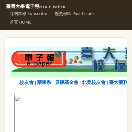
臺灣大學電子報
NTU E-PAPER
訂閱本報 Subscribe
歷史報區 Past Issues
首頁 HOME
校友會
藥學系
景康基金會
北美校友會
臺大藥刊
|
|
|
|