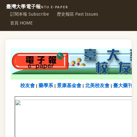
臺灣大學電子報
NTU E-PAPER
訂閱本報 Subscribe
歷史報區 Past Issues
首頁 HOME
校友會
藥學系
景康基金會
北美校友會
臺大藥刊
|
|
|
|