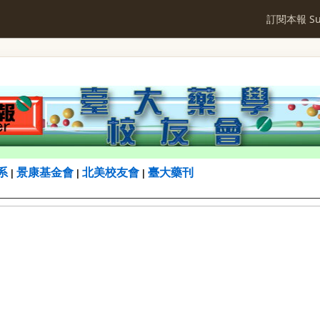
訂閱本報 Sub
系
景康基金會
北美校友會
臺大藥刊
|
|
|