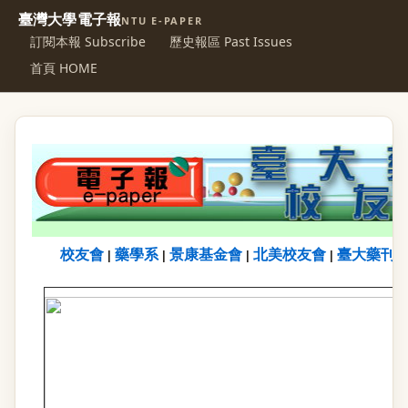
臺灣大學電子報
NTU E-PAPER
訂閱本報 Subscribe
歷史報區 Past Issues
首頁 HOME
校友會
藥學系
景康基金會
北美校友會
臺大藥刊
|
|
|
|