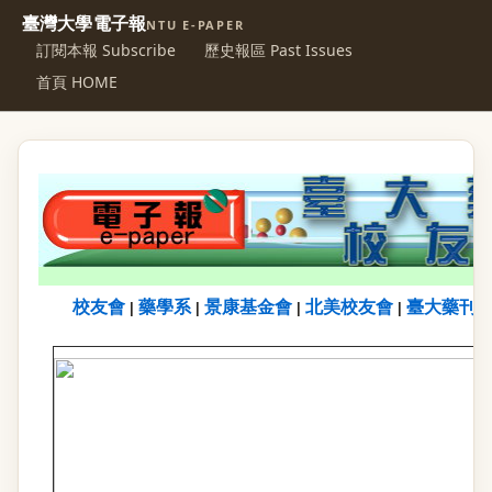
臺灣大學電子報
NTU E-PAPER
訂閱本報 Subscribe
歷史報區 Past Issues
首頁 HOME
校友會
藥學系
景康基金會
北美校友會
臺大藥刊
|
|
|
|