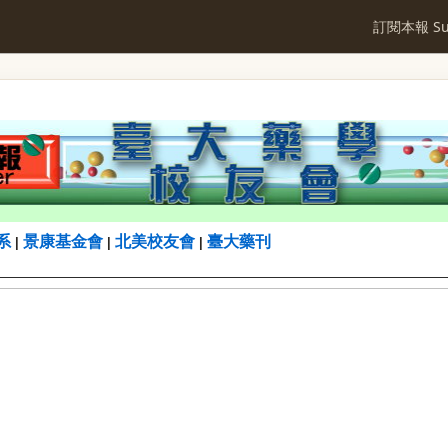
訂閱本報 Sub
系
景康基金會
北美校友會
臺大藥刊
|
|
|