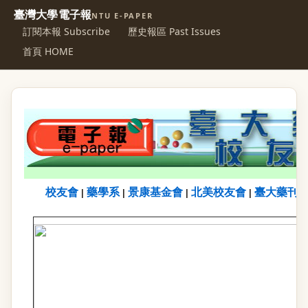
臺灣大學電子報
NTU E-PAPER
訂閱本報 Subscribe
歷史報區 Past Issues
首頁 HOME
校友會
藥學系
景康基金會
北美校友會
臺大藥刊
|
|
|
|