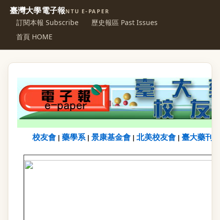
臺灣大學電子報
NTU E-PAPER
訂閱本報 Subscribe
歷史報區 Past Issues
首頁 HOME
校友會
藥學系
景康基金會
北美校友會
臺大藥刊
|
|
|
|