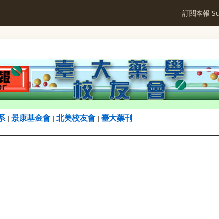
訂閱本報 Sub
系
景康基金會
北美校友會
臺大藥刊
|
|
|