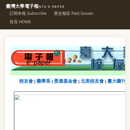
臺灣大學電子報
NTU E-PAPER
訂閱本報 Subscribe
歷史報區 Past Issues
首頁 HOME
校友會
藥學系
景康基金會
北美校友會
臺大藥刊
|
|
|
|