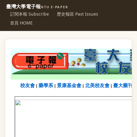
臺灣大學電子報
NTU E-PAPER
訂閱本報 Subscribe
歷史報區 Past Issues
首頁 HOME
校友會
藥學系
景康基金會
北美校友會
臺大藥刊
|
|
|
|