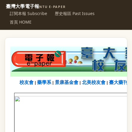
臺灣大學電子報
NTU E-PAPER
訂閱本報 Subscribe
歷史報區 Past Issues
首頁 HOME
校友會
藥學系
景康基金會
北美校友會
臺大藥刊
|
|
|
|