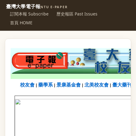
臺灣大學電子報
NTU E-PAPER
訂閱本報 Subscribe
歷史報區 Past Issues
首頁 HOME
校友會
藥學系
景康基金會
北美校友會
臺大藥刊
|
|
|
|