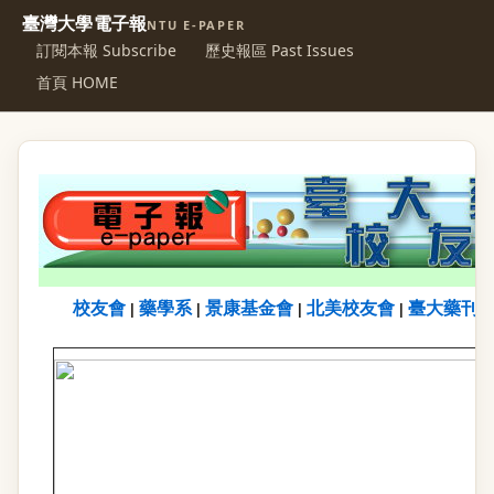
臺灣大學電子報
NTU E-PAPER
訂閱本報 Subscribe
歷史報區 Past Issues
首頁 HOME
校友會
藥學系
景康基金會
北美校友會
臺大藥刊
|
|
|
|