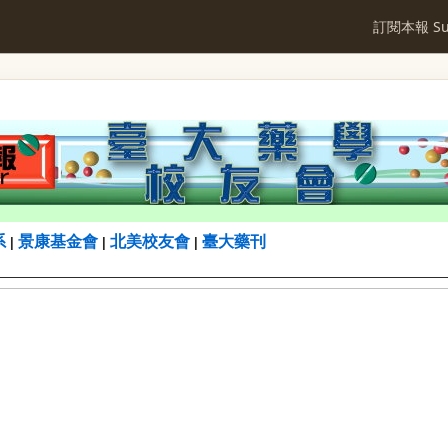
訂閱本報 Sub
系
景康基金會
北美校友會
臺大藥刊
|
|
|