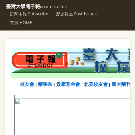
臺灣大學電子報
NTU E-PAPER
訂閱本報 Subscribe
歷史報區 Past Issues
首頁 HOME
校友會
藥學系
景康基金會
北美校友會
臺大藥刊
|
|
|
|