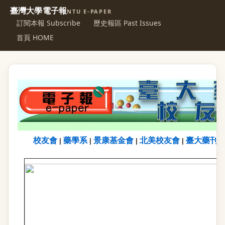
臺灣大學電子報
NTU E-PAPER
訂閱本報 Subscribe
歷史報區 Past Issues
首頁 HOME
校友會
藥學系
景康基金會
北美校友會
臺大藥刊
|
|
|
|