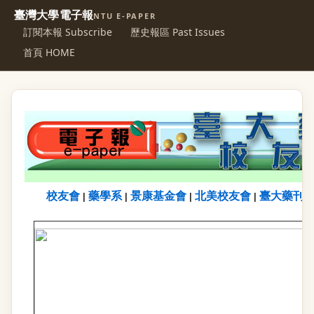
臺灣大學電子報
NTU E-PAPER
訂閱本報 Subscribe
歷史報區 Past Issues
首頁 HOME
校友會
藥學系
景康基金會
北美校友會
臺大藥刊
|
|
|
|