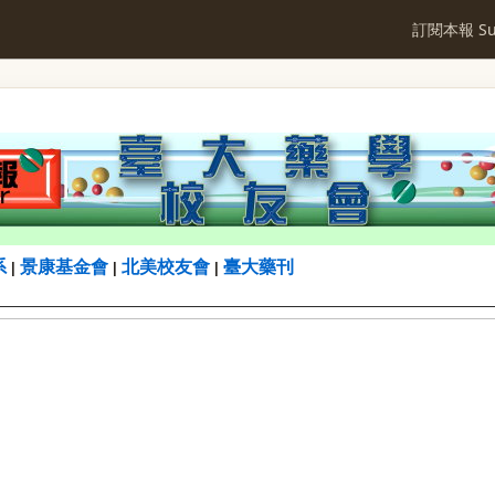
訂閱本報 Sub
系
景康基金會
北美校友會
臺大藥刊
|
|
|