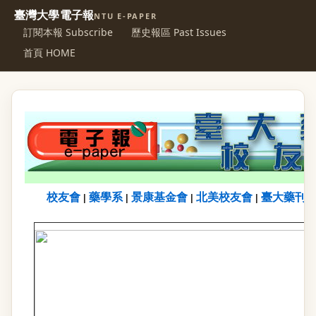
臺灣大學電子報
NTU E-PAPER
訂閱本報 Subscribe
歷史報區 Past Issues
首頁 HOME
校友會
藥學系
景康基金會
北美校友會
臺大藥刊
|
|
|
|