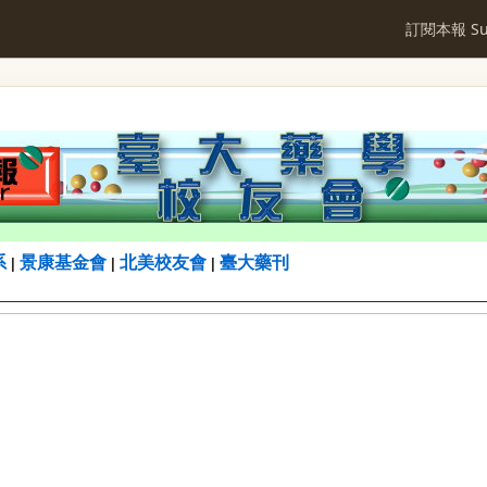
訂閱本報 Sub
系
景康基金會
北美校友會
臺大藥刊
|
|
|