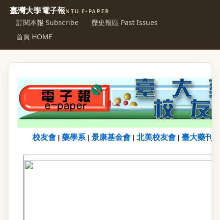
臺灣大學電子報
NTU E-PAPER
訂閱本報 Subscribe
歷史報區 Past Issues
首頁 HOME
校友會
藥學系
景康基金會
北美校友會
臺大藥刊
|
|
|
|