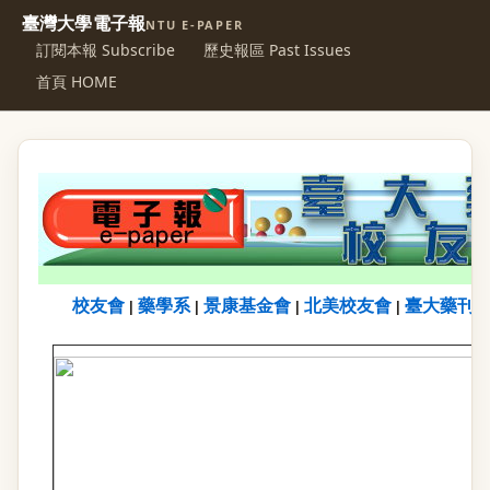
臺灣大學電子報
NTU E-PAPER
訂閱本報 Subscribe
歷史報區 Past Issues
首頁 HOME
校友會
藥學系
景康基金會
北美校友會
臺大藥刊
|
|
|
|