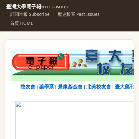
臺灣大學電子報
NTU E-PAPER
訂閱本報 Subscribe
歷史報區 Past Issues
首頁 HOME
校友會
藥學系
景康基金會
北美校友會
臺大藥刊
|
|
|
|