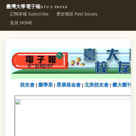
臺灣大學電子報
NTU E-PAPER
訂閱本報 Subscribe
歷史報區 Past Issues
首頁 HOME
校友會
藥學系
景康基金會
北美校友會
臺大藥刊
|
|
|
|