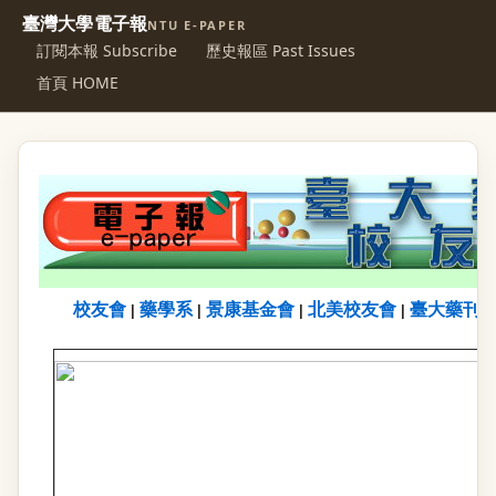
臺灣大學電子報
NTU E-PAPER
訂閱本報 Subscribe
歷史報區 Past Issues
首頁 HOME
校友會
藥學系
景康基金會
北美校友會
臺大藥刊
|
|
|
|