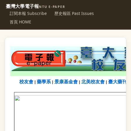
臺灣大學電子報
NTU E-PAPER
訂閱本報 Subscribe
歷史報區 Past Issues
首頁 HOME
校友會
藥學系
景康基金會
北美校友會
臺大藥刊
|
|
|
|