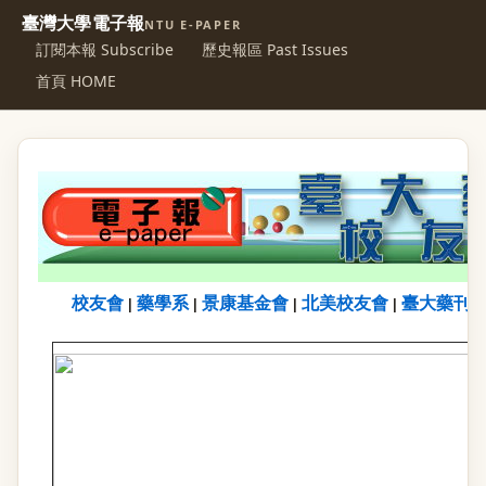
臺灣大學電子報
NTU E-PAPER
訂閱本報 Subscribe
歷史報區 Past Issues
首頁 HOME
校友會
藥學系
景康基金會
北美校友會
臺大藥刊
|
|
|
|